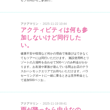
セブ市内からご参加の...
アクアマリン
・ 2025-11-22 10:44
アクティビティは何も参
加しないけど同行した
い。
健康不安や怪我など何かの理由で海遊びはできなく
てもツアーには同行いただけます。 施設使用料とリ
ゾートの入場料を合わせて500ペソのみ料金がかか
ります。お友達や家族が遊んでいる間はお店のテラ
スかハンモックエリアでお待ちいただけます。パラ
セーリングボートに一緒に乗るときは見学料金とし
て追加500ペソお...
アクアマリン
・ 2025-11-19 09:41
雨が降ったら中止なの