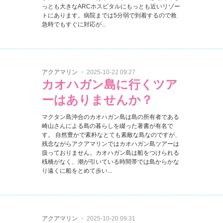
っとも大きなARCホスピタルにもっとも近いリゾー
トにあります。病院までは5分弱で到着するので救
急時でもすぐに対応が...
アクアマリン
・ 2025-10-22 09:27
カオハガン島に行くツア
ーはありませんか？
マクタン島沖合のカオハガン島は島の所有者である
崎山さんによる島の暮らしを綴った著書が有名で
す。 自然豊かで素朴なとても素敵な島なのですが、
残念ながらアクアマリンではカオハガン島ツアーは
扱っておりません。カオハガン島は船をつけられる
桟橋がなく、潮が引いている時間帯では島からかな
り遠くに船をとめて歩い...
アクアマリン
・ 2025-10-20 09:31