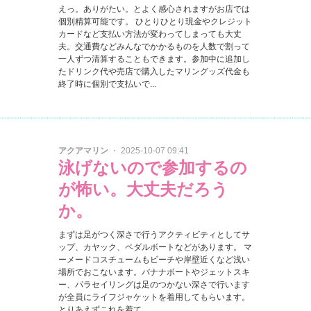
えっ。ありがたい。とよく感心されますがお店では
個別精算可能です。 ひとりひとり現金やクレジット
カードなど支払い方法が変わってしまっても大丈
夫。交通費などみんなでかかるものを人数で割って
一人ずつ清算することもできます。参加中に追加し
たドリンク代や売店で購入したマリングッズ代金も
終了時に個別で支払いで...
アクアマリン
・ 2025-10-07 09:41
泳げないので参加するの
が怖い。大丈夫だろう
か。
まずは足がつく深さで行うアクティビティとしてサ
ップ、カヤック、ペダルボートなどがあります。 マ
ーメードコスチュームもビーチや岸壁近くなど浅い
場所でおこないます。バナナボートやジェットスキ
ー、パラセイリングは足のつかない深さで行います
が全員にライフジャケットを着用してもらいます。
とりあえずこれを着て...