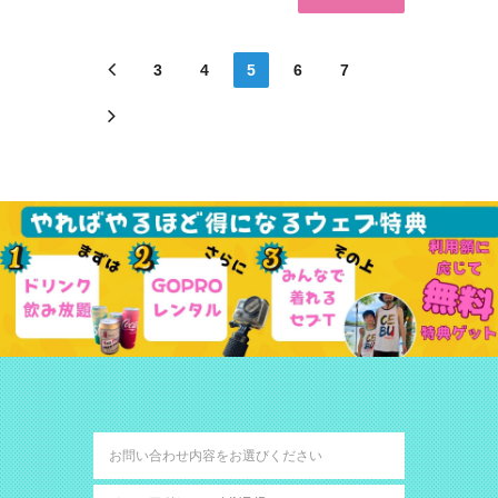
3
4
5
6
7
(CURRENT)