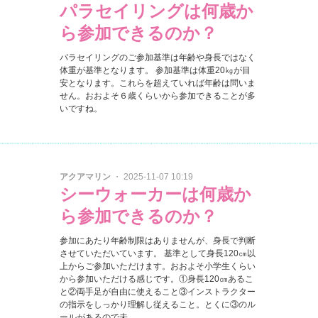
パラセイリングは何歳か
ら参加できるのか？
パラセイリングのご参加基準は年齢や身長ではなく
体重が基準となります。 参加基準は体重20㎏が目
安となります。これらを超えていれば年齢は問いま
せん。おおよそ６歳くらいから参加できることが多
いですね。
アクアマリン
・ 2025-11-07 10:19
シーウォーカーは何歳か
ら参加できるのか？
参加にあたり年齢制限はありませんが、身長で判断
させていただいています。 基準として身長120㎝以
上からご参加いただけます。おおよそ小学生くらい
から参加いただける感じです。①身長120㎝あるこ
と②両手足が自由に使えること③インストラクター
の指示をしっかり理解し従えること。とくに③のル
ールがあるので未...