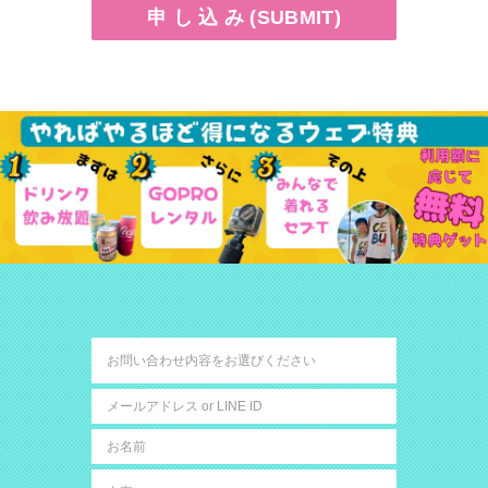
申 し 込 み (SUBMIT)