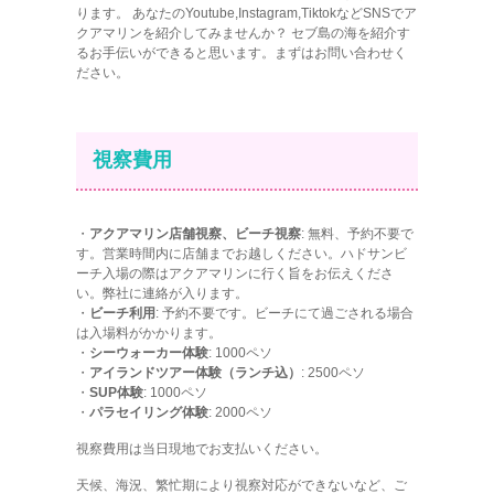
ります。 あなたのYoutube,Instagram,TiktokなどSNSでア
クアマリンを紹介してみませんか？ セブ島の海を紹介す
るお手伝いができると思います。まずはお問い合わせく
ださい。
視察費用
・
アクアマリン店舗視察、ビーチ視察
: 無料、予約不要で
す。営業時間内に店舗までお越しください。ハドサンビ
ーチ入場の際はアクアマリンに行く旨をお伝えくださ
い。弊社に連絡が入ります。
・
ビーチ利用
: 予約不要です。ビーチにて過ごされる場合
は入場料がかかります。
・
シーウォーカー体験
: 1000ペソ
・
アイランドツアー体験（ランチ込）
: 2500ペソ
・
SUP体験
: 1000ペソ
・
パラセイリング体験
: 2000ペソ
視察費用は当日現地でお支払いください。
天候、海況、繁忙期により視察対応ができないなど、ご