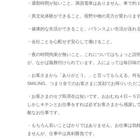
・通勤時間が短いこと。満員電車はありません。車で約
・異文化体験ができること。視野や物の見方が変わりま
・健康的な生活ができること。バランスよい生活が送れ
・会社ことを心配せず安心して働けること。
・夜の時間拘束が無いこと。これについてはちょっと説
が、なかば義務付けられています。人によっては毎日味
・お客さまから「ありがとう。」と言ってもらえる。何をおい
SMILING。つまり全てのお客さまに笑顔でお帰りいた
・お客さまのセブ島滞在は短いです。おおむね４日～５
しかしキチンとお仕事をすれば必ずお客さまから感謝し
敵なお仕事です。
・もちろん良いことばかりではありません。お仕事は気
ませんが、仕事中は真剣勝負です。