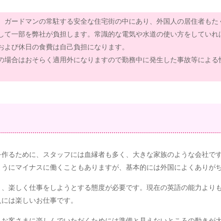
。ガードマンの常駐する安全な住宅街の中にあり、外国人の居住者もた
して一部を弊社が負担します。常識的な電気や水道の使い方をしていれ
および休日の食費は自己負担になります。
の場合はおそらく適用外になりますので勤務中に発生した事故等による
を作るために、スタッフには血縁者も多く、大きな家族のような会社で
ようにマイナスに働くこともありますが、基本的には外国によくありが
り、楽しく仕事をしようとする態度が必要です。現在の英語の能力より
人には楽しいお仕事です。
、お客さまに楽しんでいただくためには準備と見えないところの動きが