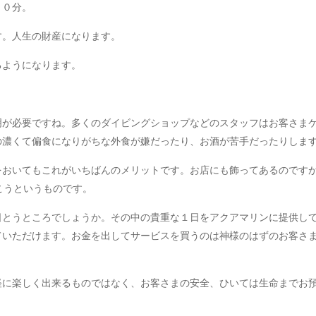
１０分。
す。人生の財産になります。
るようになります。
明が必要ですね。多くのダイビングショップなどのスタッフはお客さま
の濃くて偏食になりがちな外食が嫌だったり、お酒が苦手だったりしま
てもこれがいちばんのメリットです。お店にも飾ってあるのですが、私たちの
だこうというものです。
日とうところでしょうか。その中の貴重な１日をアクアマリンに提供し
ていただけます。お金を出してサービスを買うのは神様のはずのお客さ
軽に楽しく出来るものではなく、お客さまの安全、ひいては生命までお