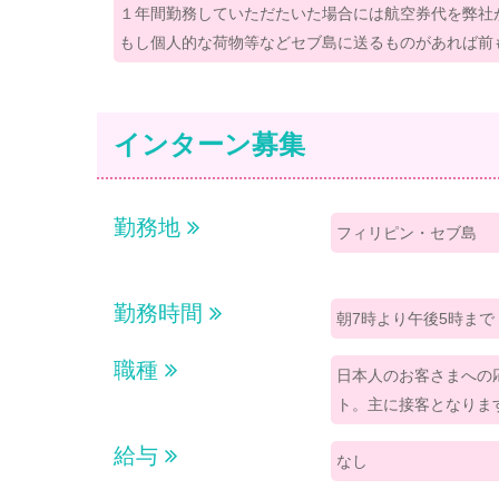
１年間勤務していただたいた場合には航空券代を弊社
もし個人的な荷物等などセブ島に送るものがあれば前
インターン募集
勤務地
フィリピン・セブ島
勤務時間
朝7時より午後5時まで
職種
日本人のお客さまへの
ト。主に接客となりま
給与
なし