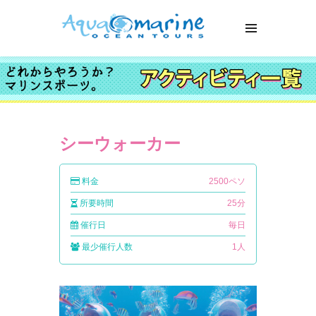
シーウォーカー
料金
2500ペソ
所要時間
25分
催行日
毎日
最少催行人数
1人