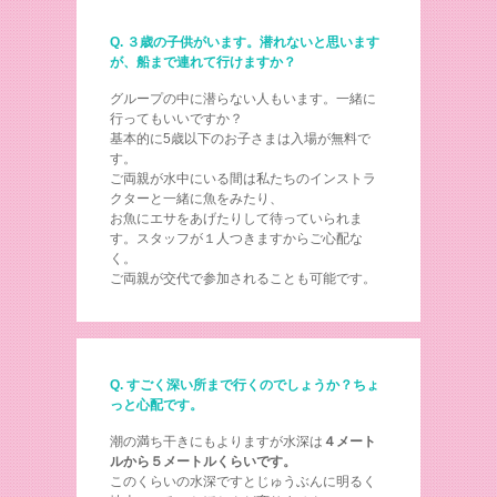
Q. ３歳の子供がいます。潜れないと思います
が、船まで連れて行けますか？
グループの中に潜らない人もいます。一緒に
行ってもいいですか？
基本的に5歳以下のお子さまは入場が無料で
す。
ご両親が水中にいる間は私たちのインストラ
クターと一緒に魚をみたり、
お魚にエサをあげたりして待っていられま
す。スタッフが１人つきますからご心配な
く。
ご両親が交代で参加されることも可能です。
Q. すごく深い所まで行くのでしょうか？ちょ
っと心配です。
潮の満ち干きにもよりますが水深は
４メート
ルから５メートルくらいです。
このくらいの水深ですとじゅうぶんに明るく