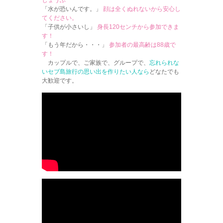
じょうぶ
「水が恐いんです。」
顔は全くぬれないから安心し
てください。
「子供が小さいし」
身長120センチから参加できま
す！
「もう年だから・・・」
参加者の最高齢は88歳で
す！
カップルで、ご家族で、グループで、
忘れられな
いセブ島旅行の思い出を作りたい人なら
どなたでも
大歓迎です。